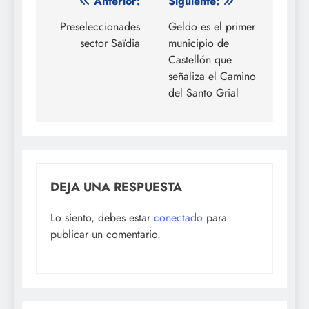
Navegación
Anterior:
Siguiente:
de
Preseleccionades
Geldo es el primer
sector Saïdia
municipio de
entradas
Castellón que
señaliza el Camino
del Santo Grial
DEJA UNA RESPUESTA
Lo siento, debes estar
conectado
para
publicar un comentario.