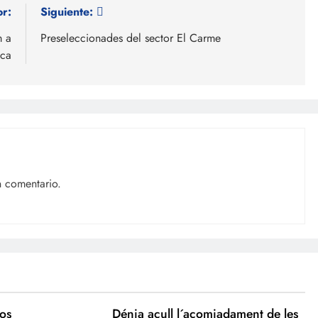
or:
Siguiente:
m a
Preseleccionades del sector El Carme
eca
n comentario.
los
Dénia acull l´acomiadament de les