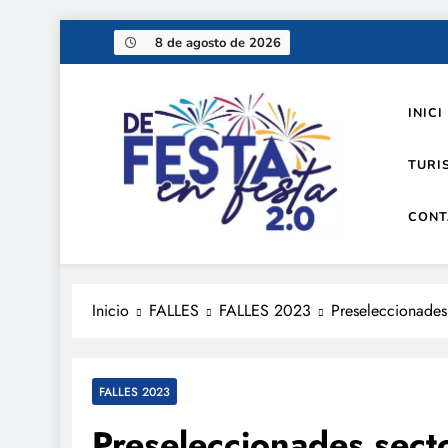
Saltar
8 de agosto de 2026
al
contenido
INICI
TURI
CONT
De festa en festa 2.0
Inicio
FALLES
FALLES 2023
Preseleccionades
FALLES 2023
Preseleccionades secto