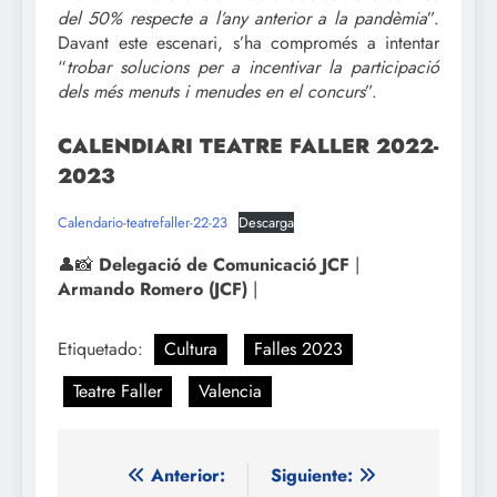
del 50% respecte a l’any anterior a la pandèmia
”.
Davant este escenari, s’ha compromés a intentar
“
trobar solucions per a incentivar la participació
dels més menuts i menudes en el concurs
”.
CALENDIARI TEATRE FALLER 2022-
2023
Calendario-teatrefaller-22-23
Descarga
👤📸
Delegació de Comunicació JCF
|
Armando Romero (JCF)
|
Etiquetado:
Cultura
Falles 2023
Teatre Faller
Valencia
Navegación
Anterior:
Siguiente: