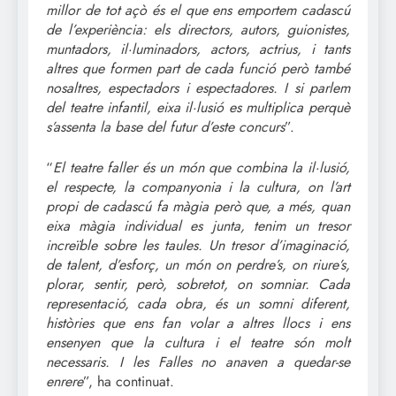
millor de tot açò és el que ens emportem cadascú
de l’experiència: els directors, autors, guionistes,
muntadors, il·luminadors, actors, actrius, i tants
altres que formen part de cada funció però també
nosaltres, espectadors i espectadores. I si parlem
del teatre infantil, eixa il·lusió es multiplica perquè
s’assenta la base del futur d’este concurs
”.
“
El teatre faller és un món que combina la il·lusió,
el respecte, la companyonia i la cultura, on l’art
propi de cadascú fa màgia però que, a més, quan
eixa màgia individual es junta, tenim un tresor
increïble sobre les taules. Un tresor d’imaginació,
de talent, d’esforç, un món on perdre’s, on riure’s,
plorar, sentir, però, sobretot, on somniar. Cada
representació, cada obra, és un somni diferent,
històries que ens fan volar a altres llocs i ens
ensenyen que la cultura i el teatre són molt
necessaris. I les Falles no anaven a quedar-se
enrere
”, ha continuat.