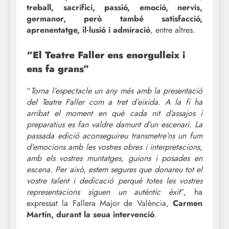
treball, sacrifici, passió, emoció, nervis,
germanor, però també satisfacció,
aprenentatge, il·lusió i admiració
, entre altres.
“El Teatre Faller ens enorgulleix i
ens fa grans”
“
Torna l’espectacle un any més amb la presentació
del Teatre Faller com a tret d’eixida. A la fi ha
arribat el moment en què cada nit d’assajos i
preparatius es fan valdre damunt d’un escenari. La
passada edició aconseguireu transmetre’ns un fum
d’emocions amb les vostres obres i interpretacions,
amb els vostres muntatges, guions i posades en
escena. Per això, estem segures que donareu tot el
vostre talent i dedicació perquè totes les vostres
representacions siguen un autèntic èxit
”, ha
expressat la Fallera Major de València,
Carmen
Martín, durant la seua intervenció
.