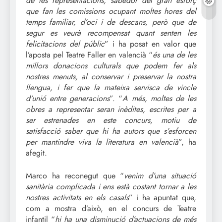
de les representacions, sabedor del gran esforç
que fan les comissions ocupant moltes hores del
temps familiar, d’oci i de descans, però que de
segur es veurà recompensat quant senten les
felicitacions del públic
” i ha posat en valor que
l’aposta pel Teatre Faller en valencià “
és una de les
millors donacions culturals que podem fer als
nostres menuts, al conservar i preservar la nostra
llengua, i fer que la mateixa servisca de vincle
d’unió entre generacions
”. “
A més, moltes de les
obres a representar seran inèdites, escrites per a
ser estrenades en este concurs, motiu de
satisfacció saber que hi ha autors que s’esforcen
per mantindre viva la literatura en valencià
”, ha
afegit.
Marco ha reconegut que “
venim d’una situació
sanitària complicada i ens està costant tornar a les
nostres activitats en els casals
” i ha apuntat que,
com a mostra d’això, en el concurs de Teatre
infantil “
hi ha una disminució d’actuacions de més