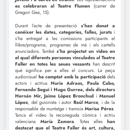
es celebraran al Teatre Flumen
(carrer de
Gregori Gea, 15).
Durant l’acte de presentació
s’han donat a
conéixer les dates, categories, falles, jurats
i
s’ha entregat a les comissions participants el
llibre/programa, programes de mà i els cartells
anunciadors. També
s’ha projectat un video en
el qual diferents persones vinculades al Teatre
Faller en totes les seues vessants
han descrit
què significa per a elles el concurs. La peça
audiovisual
ha comptat amb la participació
dels
actors i actrius
Nuria Adraos, Paula Cabo,
Fernando Seguí i Hugo Gurrea, dels directors
Hernán Mir, Jaime López Bronchud
i
Manuel
López
, del guionista i autor
Raúl Marco
, i de la
responsable de muntatge i tramoia
Marisa Pérez
.
Tanca el video la reconeguda còmica i actriu
valenciana
María Zamora
. Totes elles
han
destacat que el Teatre Faller és art, cultura,