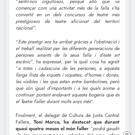
“
sentir-nos orgullosos, perquè allò que va
començar com una activitat més de la falla s’ha
convertit en un dels concursos de teatre més
prestigiosos de teatre aficionat del territori
nacional”
.
“
Este prestigi ens ha arribat gràcies a l’obstinació i
el treball realitzat per les diferents generacions de
persones amants de la seua falla i d’este art
escènic
”, ha expressat, per la qual cosa ha agraït
“
a totes i cadascuna de les persones, a aquesta
llarga llista de xiquets i xiquetes, d’homes i dones,
les visibles i les que estan entre bambolines, però
que són igual d’importants i a les quals anime a
continuar portant endavant aquesta bogeria que és
el Teatre Faller durant molts anys més
”.
Finalment, el delegat de Cultura de Junta Central
Fallera,
Toni Marco, ha destacat que durant
quasi quatre mesos el món faller
“
podrà gaudir