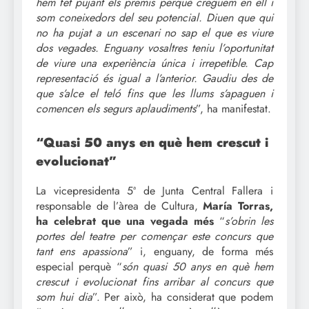
hem fet pujant els premis perquè creguem en ell i
som coneixedors del seu potencial. Diuen que qui
no ha pujat a un escenari no sap el que es viure
dos vegades. Enguany vosaltres teniu l’oportunitat
de viure una experiència única i irrepetible. Cap
representació és igual a l’anterior. Gaudiu des de
que s’alce el teló fins que les llums s’apaguen i
comencen els segurs aplaudiments
”, ha manifestat.
“Quasi 50 anys en què hem crescut i
evolucionat”
La vicepresidenta 5ª de Junta Central Fallera i
responsable de l’àrea de Cultura,
María Torras,
ha celebrat que una vegada més
“
s’obrin les
portes del teatre per començar este concurs que
tant ens apassiona
” i, enguany, de forma més
especial perquè “
són quasi 50 anys en què hem
crescut i evolucionat fins arribar al concurs que
som hui dia
”. Per això, ha considerat que podem