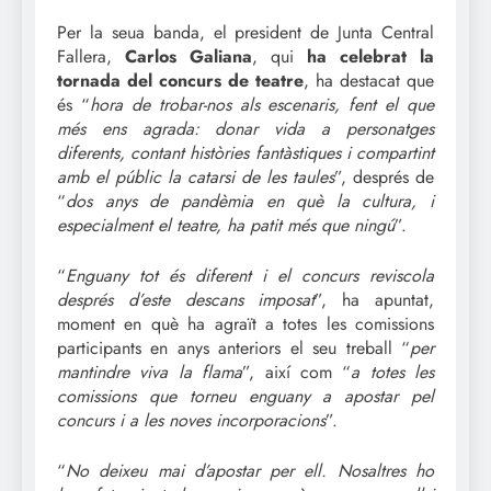
Per la seua banda, el president de Junta Central
Fallera,
Carlos Galiana
, qui
ha celebrat la
tornada del concurs de teatre
, ha destacat que
és “
hora de trobar-nos als escenaris, fent el que
més ens agrada: donar vida a personatges
diferents, contant històries fantàstiques i compartint
amb el públic la catarsi de les taules
”, després de
“
dos anys de pandèmia en què la cultura, i
especialment el teatre, ha patit més que ningú
”.
“
Enguany tot és diferent i el concurs reviscola
després d’este descans imposat
”, ha apuntat,
moment en què ha agraït a totes les comissions
participants en anys anteriors el seu treball “
per
mantindre viva la flama
”, així com “
a totes les
comissions que torneu enguany a apostar pel
concurs i a les noves incorporacions
”.
“
No deixeu mai d’apostar per ell. Nosaltres ho