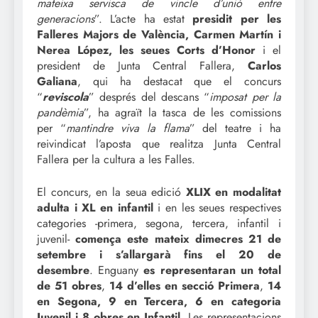
mateixa servisca de vincle d’unió entre
generacions
”. L’acte ha estat
presidit per les
Falleres Majors de València, Carmen Martín i
Nerea López, les seues Corts d’Honor
i el
president de Junta Central Fallera,
Carlos
Galiana
, qui ha destacat que el concurs
“
reviscola
” després del descans “
imposat per la
pandèmia
”, ha agraït la tasca de les comissions
per “
mantindre viva la flama
” del teatre i ha
reivindicat l’aposta que realitza Junta Central
Fallera per la cultura a les Falles.
El concurs, en la seua edició
XLIX en modalitat
adulta i XL en infantil
i en les seues respectives
categories -primera, segona, tercera, infantil i
juvenil-
comença este mateix dimecres 21 de
setembre i s’allargarà fins el 20 de
desembre
. Enguany
es representaran un total
de 51 obres
,
14 d’elles en secció Primera
,
14
en Segona, 9 en Tercera, 6 en categoria
Juvenil i 8 obres en Infantil
. Les representacions