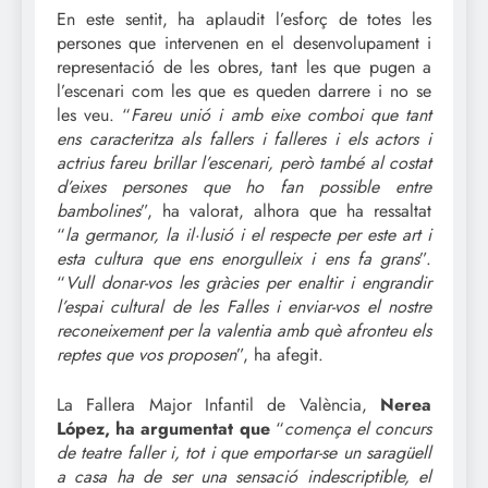
En este sentit, ha aplaudit l’esforç de totes les
persones que intervenen en el desenvolupament i
representació de les obres, tant les que pugen a
l’escenari com les que es queden darrere i no se
les veu. “
Fareu unió i amb eixe comboi que tant
ens caracteritza als fallers i falleres i els actors i
actrius fareu brillar l’escenari, però també al costat
d’eixes persones que ho fan possible entre
bambolines
”, ha valorat, alhora que ha ressaltat
“
la germanor, la il·lusió i el respecte per este art i
esta cultura que ens enorgulleix i ens fa grans
”.
“
Vull donar-vos les gràcies per enaltir i engrandir
l’espai cultural de les Falles i enviar-vos el nostre
reconeixement per la valentia amb què afronteu els
reptes que vos proposen
”, ha afegit.
La Fallera Major Infantil de València,
Nerea
López, ha argumentat que
“
comença el concurs
de teatre faller i, tot i que emportar-se un saragüell
a casa ha de ser una sensació indescriptible, el