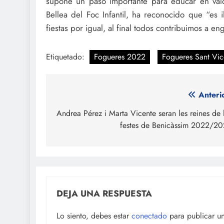
supone un paso importante para educar en valor
Bellea del Foc Infantil, ha reconocido que “es i
fiestas por igual, al final todos contribuimos a e
Etiquetado:
Fogueres 2022
Fogueres Sant Vic
Navegación
Anteri
de
Andrea Pérez i Marta Vicente seran les reines de 
festes de Benicàssim 2022/2
entradas
DEJA UNA RESPUESTA
Lo siento, debes estar
conectado
para publicar u