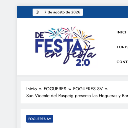
Saltar
7 de agosto de 2026
al
contenido
INICI
TURI
CONT
De festa en festa 2.0
Inicio
FOGUERES
FOGUERES SV
San Vicente del Raspeig presenta las Hogueras y Bar
FOGUERES SV