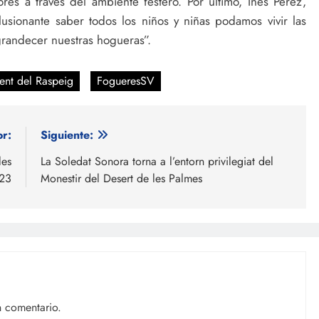
es a través del ambiente festero. Por último, Inés Pérez,
lusionante saber todos los niños y niñas podamos vivir las
ngrandecer nuestras hogueras”.
ent del Raspeig
FogueresSV
or:
Siguiente:
les
La Soledat Sonora torna a l’entorn privilegiat del
023
Monestir del Desert de les Palmes
n comentario.