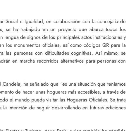
ar Social e Igualdad, en colaboración con la concejalía de
as, se ha trabajado en un proyecto que abarca todos los
en lengua de signos de los principales actos institucionales y
e en los monumentos oficiales, así como códigos QR para la
a las personas con dificultades cognitivas. Así mismo, se
ondrán en marcha recorridos alternativos para personas con
el Candela, ha señalado que “es una situación que teníamos
mento de hacer unas hogueras más accesibles, a través de
do el mundo pueda visitar las Hogueras Oficiales. Se trata
la intención de seguir desarrollando en futuras ediciones
de Fiestas y Turismo, Asun París, quien también ha añadido