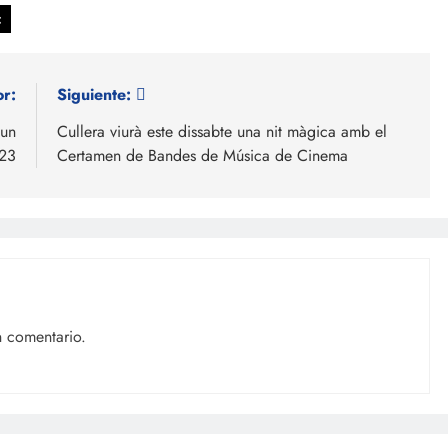
c
or:
Siguiente:
 un
Cullera viurà este dissabte una nit màgica amb el
023
Certamen de Bandes de Música de Cinema
n comentario.