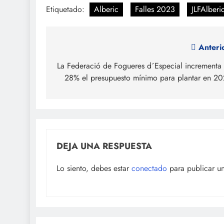
Etiquetado:
Alberic
Falles 2023
JLFAlberi
Navegación
Anteri
de
La Federació de Fogueres d´Especial incrementa
28% el presupuesto mínimo para plantar en 2
entradas
DEJA UNA RESPUESTA
Lo siento, debes estar
conectado
para publicar u