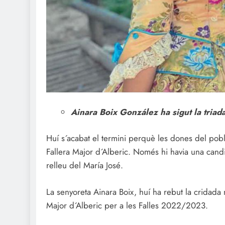
Ainara Boix González ha sigut la triad
Huí s´acabat el termini perquè les dones del pobl
Fallera Major d´Alberic. Només hi havia una candid
relleu del María José.
La senyoreta Ainara Boix, huí ha rebut la cridada m
Major d´Alberic per a les Falles 2022/2023.