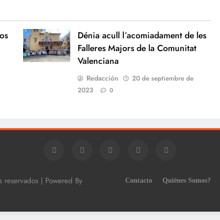
los
Dénia acull l´acomiadament de les
Falleres Majors de la Comunitat
Valenciana
Redacción
20 de septiembre de
2023
0
os reservados | Powered By
Contacto
Quiénes Somos?