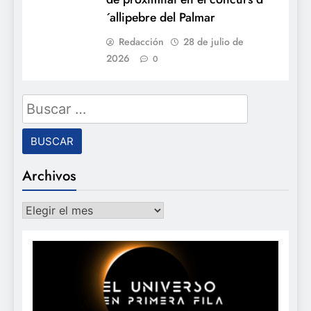
´allipebre del Palmar
Redacción
28 de julio de
2026
0
Buscar:
Archivos
Archivos