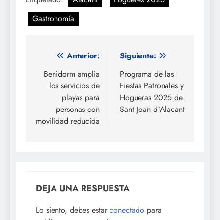
Gastronomía
Navegación
Anterior:
Siguiente:
de
Benidorm amplia
Programa de las
los servicios de
Fiestas Patronales y
entradas
playas para
Hogueras 2025 de
personas con
Sant Joan d´Alacant
movilidad reducida
DEJA UNA RESPUESTA
Lo siento, debes estar
conectado
para